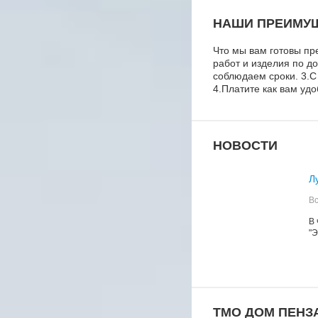
НАШИ ПРЕИМУ
Что мы вам готовы пр
работ и изделия по д
соблюдаем сроки. 3.С
4.Платите как вам уд
НОВОСТИ
Л
Вс
В 
"Э
ТМО ДOM ПЕНЗ